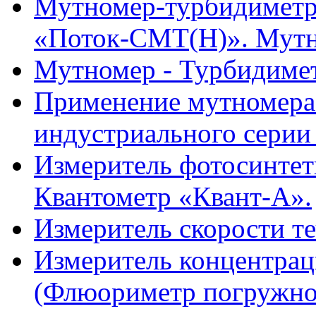
Мутномер-турбидиметр
«Поток-СМТ(Н)». Мутн
Мутномер - Турбидиме
Применение мутномера
индустриального серии
Измеритель фотосинтет
Квантометр «Квант-А».
Измеритель скорости т
Измеритель концентра
(Флюориметр погружно