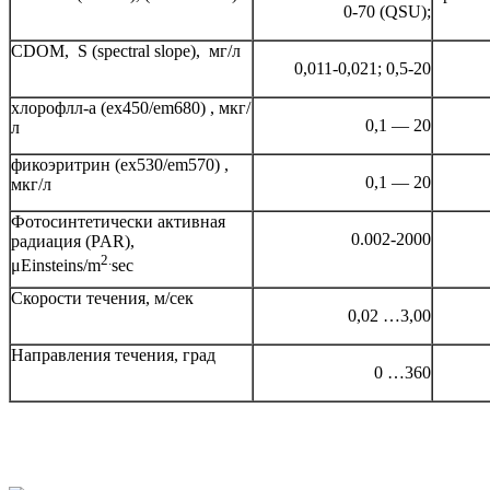
0-70 (QSU);
CDOM, S (spectral slope), мг/л
0,011-0,021; 0,5-20
хлорофлл-а (ex450/em680) , мкг/
0,1 — 20
л
фикоэритрин (ex530/em570) ,
0,1 — 20
мкг/л
Фотосинтетически активная
0.002-2000
радиация (PAR),
2.
μEinsteins/m
sec
Скорости течения, м/сек
0,02 …3,00
Направления течения, град
0 …360