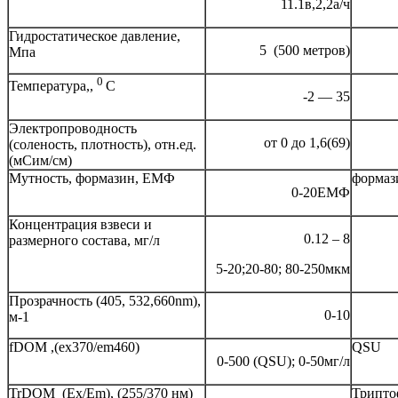
11.1в,2,2а/ч
Гидростатическое давление,
5 (500 метров)
Мпа
0
Температура,,
С
-2 — 35
Электропроводность
от 0 до 1,6(69)
(соленость, плотность), отн.ед.
(мСим/см)
Мутность, формазин, ЕМФ
формаз
0-20ЕМФ
Концентрация взвеси и
0.12 – 8
размерного состава, мг/л
5-20;20-80; 80-250мкм
Прозрачность (405, 532,660nm),
0-10
м-1
fDOM ,(ex370/em460)
QSU
0-500 (QSU); 0-50мг/л
TrDOM (Ex/Em), (255/370 нм)
Трипто