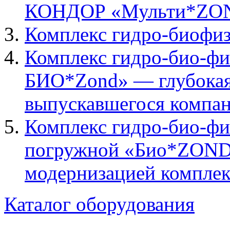
КОНДОР «Мульти*ZO
Комплекс гидро-биофи
Комплекс гидро-био-фи
БИО*Zond» — глубокая
выпускавшегося комп
Комплекс гидро-био-ф
погружной «Био*ZOND»
модернизацией компл
Каталог оборудования