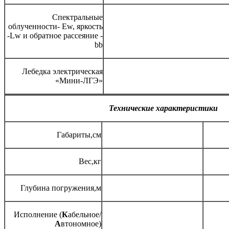
Спектральные
облученности- Ew, яркость
-Lw и обратное рассеяние -
bb
Лебедка электрическая
«Мини-ЛГЭ»
Технические характеристики
Габариты,см
Вес,кг
Глубина погружения,м
Исполнение (
К
абельное/
А
втономное)