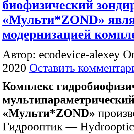
биофизический зонди
«Мульти*ZOND» являе
модернизацией компл
Автор: ecodevice-alexey
Оп
2020
Оставить комментар
Комплекс гидробиофизи
мультипараметрический
«Мульти*ZOND»
произв
Гидрооптик — Hydrooptics