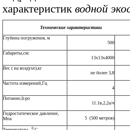
характеристик
водной эк
Технические характеристики
Глубина погружения, м
500
Габариты,см:
13х13х4000
Вес ( на воздухе),кг
не более 3,8
Частота измерений,Гц
4
Питание,li-po
11.1в,2,2а/ч
Гидростатическое давление,
5 (500 метров)
Мпа
0
Температура,,
С