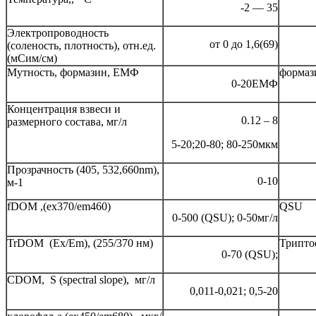
-2 — 35
Электропроводность
от 0 до 1,6(69)
(соленость, плотность), отн.ед.
(мСим/см)
Мутность, формазин, ЕМФ
формаз
0-20ЕМФ
Концентрация взвеси и
0.12 – 8
размерного состава, мг/л
5-20;20-80; 80-250мкм
Прозрачность (405, 532,660nm),
0-10
м-1
fDOM ,(ex370/em460)
QSU
0-500 (QSU); 0-50мг/л
TrDOM (Ex/Em), (255/370 нм)
Трипто
0-70 (QSU);
CDOM, S (spectral slope), мг/л
0,011-0,021; 0,5-20