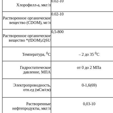
0.02-10
Хлорофилл-а, мкг/л
0.02-10
Растворенное органическое
вещество (CDOM), мг/л
0,5-800
Растворенное органическое
вещество *(fDOM),QSU
0
0
Температура,
С
– 2 до 35
С
Гидростатическое
от 0 до 2 МПа
давление, МПА
Электропроводность,
0-1,6(69)
отн.ед (мСм/см)
Растворенные
0,03-10
нефтепродукты, мкг/л