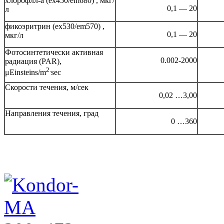
хлорофлл-а (ex450/em680) , мкг/
0,1 — 20
л
фикоэритрин (ex530/em570) ,
0,1 — 20
мкг/л
Фотосинтетически активная
0.002-2000
радиация (PAR),
2.
μEinsteins/m
sec
Скорости течения, м/сек
0,02 …3,00
Направления течения, град
0 …360