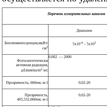
Перечень измерительных каналов
Диапазон
Биолюминесценция,мкВт/
-4
2
5х10
– 5х10
2
см
0.002 — 2000
Фотосинтетически
активная радиация,
2.
μEinsteins/m
sec
Прозрачность, 660нм, м-1
0,02-20
Прозрачность,
0,02-20
405,532,660нм, м-1