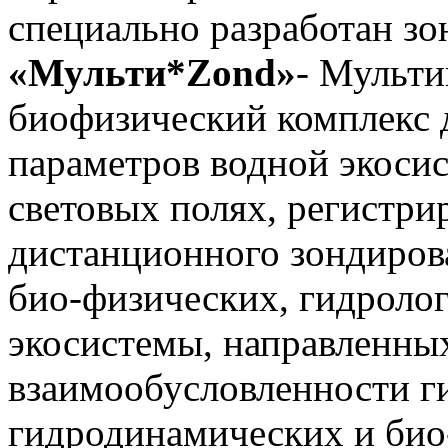
специально разработан з
«Мульти*Zond»
- Мульт
биофизический комплекс 
параметров водной экоси
световых полях, регистр
дистанционного зондиров
био-физических, гидроло
экосистемы, направленных
взаимообусловленности г
гидродинамических и био