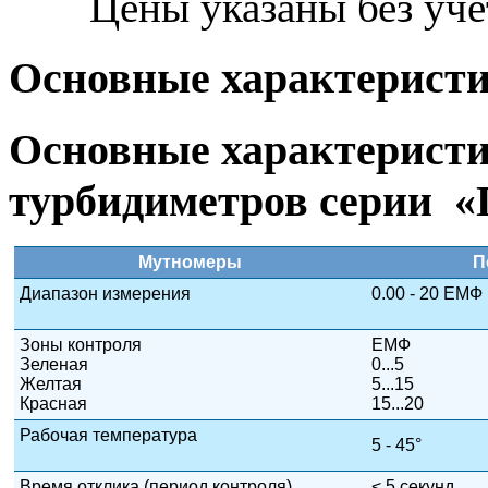
Цены указаны без уч
Основные характерист
Основные характерист
турбидиметров серии
«
Мутномеры
П
Диапазон измерения
0.00 - 20 ЕМФ 
Зоны контроля
ЕМФ
Зеленая
0...5
Желтая
5...15
Красная
15...20
Рабочая температура
5 - 45°
Время отклика (период контроля)
< 5 секунд